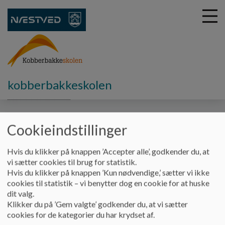
G
kobberbakkeskolen
å
Kobberbakkeskolen
Sekretærer
t
i
Skolesekretærer
l
Cookieindstillinger
h
o
Hvis du klikker på knappen ’Accepter alle’, godkender du, at
v
Skolesekretærer
vi sætter cookies til brug for statistik.
e
Hvis du klikker på knappen ’Kun nødvendige,’ sætter vi ikke
d
cookies til statistik – vi benytter dog en cookie for at huske
i
dit valg.
n
Skolesekretærer
Klikker du på ’Gem valgte’ godkender du, at vi sætter
d
cookies for de kategorier du har krydset af.
Betina Jensen
h