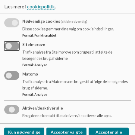
Tlf: 55 88 82 00
o
Læs mere i
cookiepolitik
.
l
d
e
Nødvendige cookies
(altid nødvendig)
t
Disse cookies gemmer dine valg om cookieindstillinger.
Katja Madsen
Formål
:
Funktionalitet
Tlf: 55 88 82 00
SiteImprove
Trafikanalyse fra Siteimprove som bruges til at følge de
besøgendes brug af siderne
Formål
:
Analyse
Michelle Hesselberg
Matomo
Tlf: 55 88 82 00
Trafikanalyse fra Matomo som bruges til at følge de besøgendes
brug af siderne.
Formål
:
Analyse
Aktiver/deaktivér alle
For brug af sikker post, klik
her
.
Brug denne kontakt til at aktivere/deaktivere alle apps.
Kun nødvendige
Accepter valgte
Accepter alle