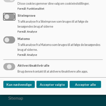
o
Disse cookies gemmer dine valg om cookieindstillinger.
l
Referat SB 13-5-26.pdf
Formål
:
Funktionalitet
d
SiteImprove
e
t
Trafikanalyse fra Siteimprove som bruges til at følge de
Bilag 1 - budgetopfølgning for april 2026.pdf
besøgendes brug af siderne
Formål
:
Analyse
Matomo
Bilag 2 - valgfagsudbud.pdf
Trafikanalyse fra Matomo som bruges til at følge de besøgendes
brug af siderne.
Formål
:
Analyse
Aktiver/deaktivér alle
Kobberbakkeskolen
Brug denne kontakt til at aktivere/deaktivere alle apps.
Parkvej 109. 4700 Næstved
Kun nødvendige
Accepter valgte
Accepter alle
kobberbakkeskolen@naestved.dk
+45 55888200
Sitemap