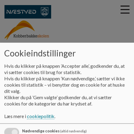
G
kobberbakkeskolen
Cookieindstillinger
å
Skolebestyrelsen
Dagsorden og referater
2025-2026
t
13-05-2026
Hvis du klikker på knappen ’Accepter alle’, godkender du, at
i
vi sætter cookies til brug for statistik.
l
Hvis du klikker på knappen ’Kun nødvendige,’ sætter vi ikke
h
13-05-2026
cookies til statistik – vi benytter dog en cookie for at huske
o
dit valg.
v
Klikker du på ’Gem valgte’ godkender du, at vi sætter
e
Skolebestyrelsesmøde 13-05-2026
cookies for de kategorier du har krydset af.
d
i
Dokumenter
Læs mere i
cookiepolitik
.
n
Dagsorden SB 13-5-26.pdf
d
h
Nødvendige cookies
(altid nødvendig)