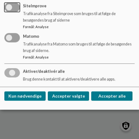
o
SiteImprove
l
Trafikanalyse fra Siteimprove som bruges til at følge de
d
Kobberbakkeskolen
besøgendes brug af siderne
e
Parkvej 109. 4700 Næstved
Formål
:
Analyse
t
kobberbakkeskolen@naestved.dk
Matomo
+45 55888200
Trafikanalyse fra Matomo som bruges til at følge de besøgendes
brug af siderne.
Sitemap
Formål
:
Analyse
Cookie politik
Aktiver/deaktivér alle
Brug denne kontakt til at aktivere/deaktivere alle apps.
Kun nødvendige
Accepter valgte
Accepter alle