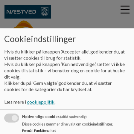
Cookieindstillinger
G
kobberbakkeskolen
Hvis du klikker på knappen ’Accepter alle’, godkender du, at
å
Skolebestyrelsen
Antimobbestrategi
vi sætter cookies til brug for statistik.
t
Hvis du klikker på knappen ’Kun nødvendige,’ sætter vi ikke
i
cookies til statistik – vi benytter dog en cookie for at huske
Antimobbestrategi
l
dit valg.
h
Klikker du på ’Gem valgte’ godkender du, at vi sætter
o
cookies for de kategorier du har krydset af.
v
Antimobbestrategi
e
Læs mere i
cookiepolitik
.
Dokumenter
d
i
ANTIMOBBESTRATEGI FOR KOBBERBAKKESKOLEN.pdf
Nødvendige cookies
n
(altid nødvendig)
d
Disse cookies gemmer dine valg om cookieindstillinger.
h
Formål
:
Funktionalitet